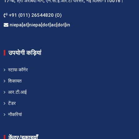
17-बी, श्री अरबिंदो मार्ग, एन.सी.ई.आर.टी परिसर, नई दिल्ली-110016।
+91 (011) 26544820 (O)
niepa[at]niepa[dot]ac[dot]in
उपयोगी कड़ियां
स्टाफ कॉर्नर
शिकायत
आर.टी.आई
टेंडर
नौकरियां
केंद्र/इकाइयाँ