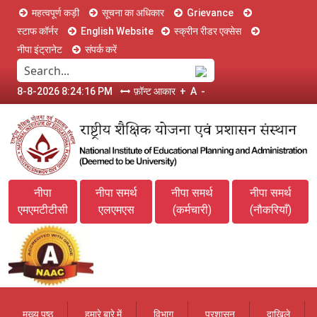
महत्वपूर्ण कड़ी
सूचना का अधिकार
Grievance
स्टाफ कॉर्नर
English Website
स्क्रीन रीडर एक्सेस
नीपा इंट्रानेट
संपर्क करें
8-8-2026 8:24:16 PM
फ़ॉन्ट आकार
+
A
-
नीपा
नीपा समर्थ
नीपा समर्थ
नीपा समर्थ
एमएमटीटीसी
एलएमएस
(कर्मचारी)
(नौकरियाँ)
मुख्य पृष्ठ
हमारे बारे में
विभाग
प्रशासन
दाखिले