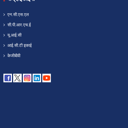
एन.सी.एस.एल
सी.पी.आर.एच.ई
यू.आई.सी
आई.सी.टी इकाई
केजीबीवी